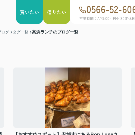
0566-52-60
買いたい
借りたい
営業時間：AM9:00～PM4:30
定休
高浜ランチのブログ一覧
ブログ
タグ一覧
隠
【おすすめスポット】安城市にあるBon-Luneさ