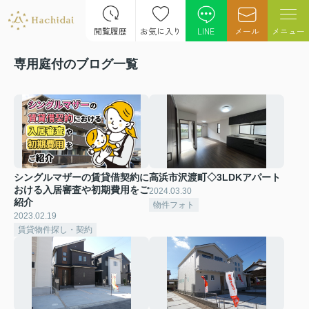
閲覧履歴
お気に入り
LINE
メール
メニュー
専用庭付のブログ一覧
シングルマザーの賃貸借契約に
高浜市沢渡町◇3LDKアパート
おける入居審査や初期費用をご
2024.03.30
紹介
物件フォト
2023.02.19
賃貸物件探し・契約