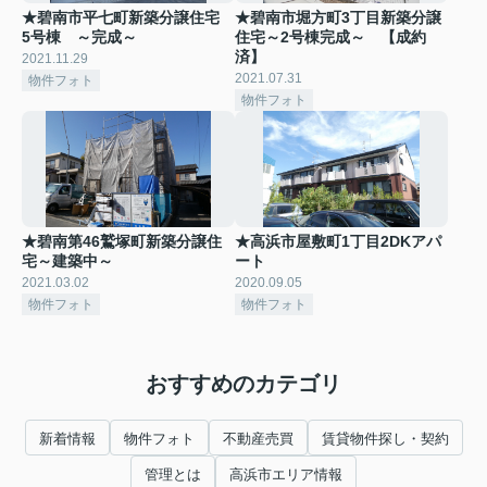
★碧南市平七町新築分譲住宅
★碧南市堀方町3丁目新築分譲
5号棟 ～完成～
住宅～2号棟完成～ 【成約
済】
2021.11.29
2021.07.31
物件フォト
物件フォト
★碧南第46鷲塚町新築分譲住
★高浜市屋敷町1丁目2DKアパ
宅～建築中～
ート
2021.03.02
2020.09.05
物件フォト
物件フォト
おすすめのカテゴリ
新着情報
物件フォト
不動産売買
賃貸物件探し・契約
管理とは
高浜市エリア情報