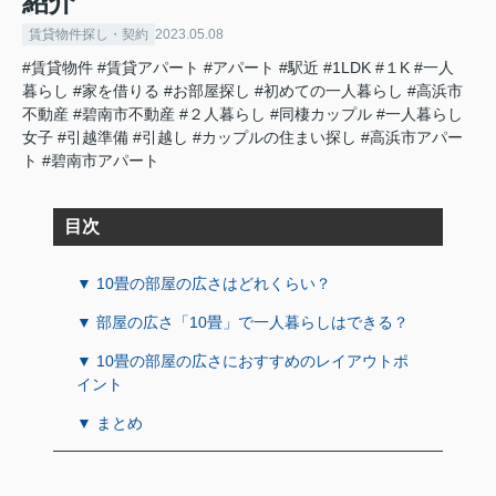
紹介
賃貸物件探し・契約
2023.05.08
#賃貸物件
#賃貸アパート
#アパート
#駅近
#1LDK
#１K
#一人
暮らし
#家を借りる
#お部屋探し
#初めての一人暮らし
#高浜市
不動産
#碧南市不動産
#２人暮らし
#同棲カップル
#一人暮らし
女子
#引越準備
#引越し
#カップルの住まい探し
#高浜市アパー
ト
#碧南市アパート
目次
▼ 10畳の部屋の広さはどれくらい？
▼ 部屋の広さ「10畳」で一人暮らしはできる？
▼ 10畳の部屋の広さにおすすめのレイアウトポ
イント
▼ まとめ