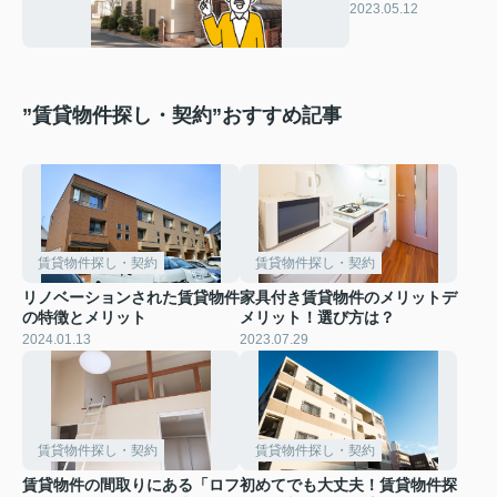
営のメリットと
2023.05.12
は？
”賃貸物件探し・契約”おすすめ記事
賃貸物件探し・契約
賃貸物件探し・契約
リノベーションされた賃貸物件
家具付き賃貸物件のメリットデ
の特徴とメリット
メリット！選び方は？
2024.01.13
2023.07.29
賃貸物件探し・契約
賃貸物件探し・契約
賃貸物件の間取りにある「ロフ
初めてでも大丈夫！賃貸物件探