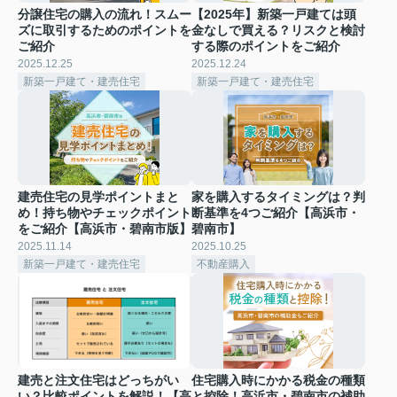
分譲住宅の購入の流れ！スムー
【2025年】新築一戸建ては頭
ズに取引するためのポイントを
金なしで買える？リスクと検討
ご紹介
する際のポイントをご紹介
2025.12.25
2025.12.24
新築一戸建て・建売住宅
新築一戸建て・建売住宅
建売住宅の見学ポイントまと
家を購入するタイミングは？判
め！持ち物やチェックポイント
断基準を4つご紹介【高浜市・
をご紹介【高浜市・碧南市版】
碧南市】
2025.11.14
2025.10.25
新築一戸建て・建売住宅
不動産購入
建売と注文住宅はどっちがい
住宅購入時にかかる税金の種類
い？比較ポイントを解説！【高
と控除！高浜市・碧南市の補助