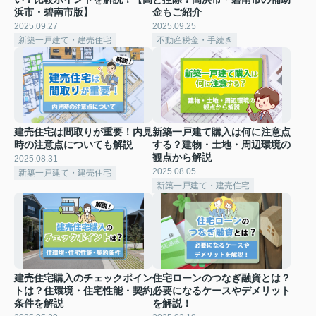
浜市・碧南市版】
金もご紹介
2025.09.27
2025.09.25
新築一戸建て・建売住宅
不動産税金・手続き
建売住宅は間取りが重要！内見
新築一戸建て購入は何に注意点
時の注意点についても解説
する？建物・土地・周辺環境の
観点から解説
2025.08.31
2025.08.05
新築一戸建て・建売住宅
新築一戸建て・建売住宅
建売住宅購入のチェックポイン
住宅ローンのつなぎ融資とは？
トは？住環境・住宅性能・契約
必要になるケースやデメリット
条件を解説
を解説！