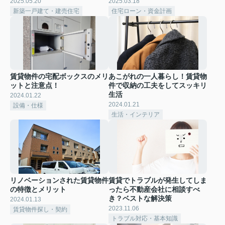
2025.05.20
2025.03.18
新築一戸建て・建売住宅
住宅ローン・資金計画
賃貸物件の宅配ボックスのメリ
あこがれの一人暮らし！賃貸物
ットと注意点！
件で収納の工夫をしてスッキリ
生活
2024.01.22
2024.01.21
設備・仕様
生活・インテリア
リノベーションされた賃貸物件
賃貸でトラブルが発生してしま
の特徴とメリット
ったら不動産会社に相談すべ
き？ベストな解決策
2024.01.13
2023.11.06
賃貸物件探し・契約
トラブル対応・基本知識