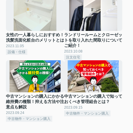
女性の一人暮らしにおすすめ！
ランドリールームとクローゼッ
洗髪洗面化粧台のメリットとは
トを取り入れた間取りについて
ご紹介！
2023.11.05
2023.10.08
設備・仕様
注文住宅
中古マンションの購入にかかる
中古マンションの購入で知って
維持費の種類！抑える方法や注
おくべき管理組合とは？
意点も解説
2023.09.15
2023.09.24
中古物件・マンション購入
中古物件・マンション購入