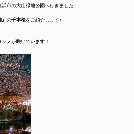
高浜市の大山緑地公園へ行きました！
園』
の
千本桜
をご紹介します♪
ヨシノが咲いています！