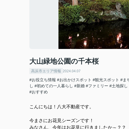
大山緑地公園の千本桜
高浜市エリア情報
2024.04.07
#お役立ち情報
#お出かけスポット
#観光スポット
#ま
し
#初めての一人暮らし
#新婚
#ファミリー
#土地探し
#おすすめ
こんにちは！八大不動産です。
今まさにお花見シーズンです！
みなさん、今年はお花見に行きましたか～？？