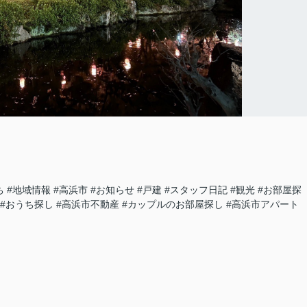
ち
#地域情報
#高浜市
#お知らせ
#戸建
#スタッフ日記
#観光
#お部屋探
#おうち探し
#高浜市不動産
#カップルのお部屋探し
#高浜市アパート