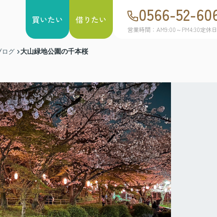
0566-52-60
買いたい
借りたい
営業時間：AM9:00～PM4:30
定休
大山緑地公園の千本桜
ブログ