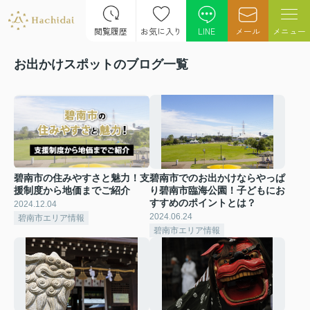
閲覧履歴
お気に入り
LINE
メール
メニュー
お出かけスポットのブログ一覧
碧南市の住みやすさと魅力！支
碧南市でのお出かけならやっぱ
援制度から地価までご紹介
り碧南市臨海公園！子どもにお
すすめのポイントとは？
2024.12.04
2024.06.24
碧南市エリア情報
碧南市エリア情報