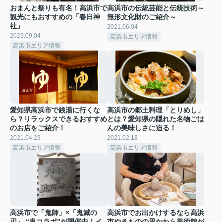
おまんと祭りも有名！高浜市で
高浜市の伝統芸能と伝統技術～
観光にもおすすめの「春日神
無形文化財のご紹介～
社」
2021.06.04
2023.09.04
高浜市エリア情報
高浜市エリア情報
愛知県高浜市で銭湯に行くな
高浜市の郷土料理「とりめし」
ら？リラックスできるおすすめ
とは？愛知県の隠れた名物ごは
のお店をご紹介！
んの美味しさに迫る！
2021.04.23
2021.02.18
高浜市エリア情報
高浜市エリア情報
高浜市で「鬼師」×「鬼滅の
高浜市でお出かけするなら高浜
刃」 “鬼コラボ”が開催中！イ
市やきものの里かわら美術館が