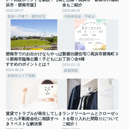
浜市・碧南市版】
金もご紹介
2025.09.27
2025.09.25
新築一戸建て・建売住宅
不動産税金・手続き
碧南市でのお出かけならやっぱ
新築分譲住宅◇高浜市碧海町３
り碧南市臨海公園！子どもにお
丁目◇全4棟
すすめのポイントとは？
2024.01.15
2024.06.24
新着情報
碧南市エリア情報
賃貸でトラブルが発生してしま
ランドリールームとクローゼッ
ったら不動産会社に相談すべ
トを取り入れた間取りについて
き？ベストな解決策
ご紹介！