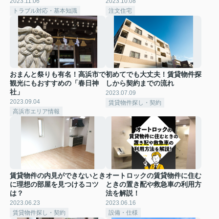
2023.11.06
2023.10.08
トラブル対応・基本知識
注文住宅
おまんと祭りも有名！高浜市で
初めてでも大丈夫！賃貸物件探
観光にもおすすめの「春日神
しから契約までの流れ
社」
2023.07.09
2023.09.04
賃貸物件探し・契約
高浜市エリア情報
賃貸物件の内見ができないとき
オートロックの賃貸物件に住む
に理想の部屋を見つけるコツ
ときの置き配や救急車の利用方
は？
法を解説！
2023.06.23
2023.06.16
賃貸物件探し・契約
設備・仕様