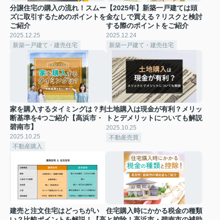
分譲住宅の購入の流れ！スムー
【2025年】新築一戸建ては頭
ズに取引するためのポイントを
金なしで買える？リスクと検討
ご紹介
する際のポイントをご紹介
2025.12.25
2025.12.24
新築一戸建て・建売住宅
新築一戸建て・建売住宅
家を購入するタイミングは？判
土地購入は現金が有利？メリッ
断基準を4つご紹介【高浜市・
トとデメリットについても解説
碧南市】
2025.10.25
2025.10.25
不動産売買
不動産購入
建売と注文住宅はどっちがい
住宅購入時にかかる税金の種類
い？比較ポイントを解説！【高
と控除！高浜市・碧南市の補助