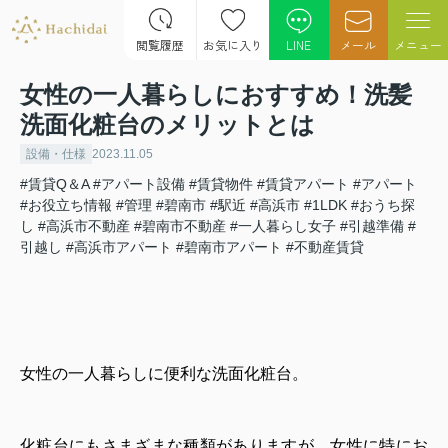
閲覧履歴
お気に入り
LINE
メール
メニュー
女性の一人暮らしにおすすめ！洗髪
洗面化粧台のメリットとは
設備・仕様
2023.11.05
#賃貸Q＆A
#アパート設備
#賃貸物件
#賃貸アパート
#アパート
#お役立ち情報
#管理
#碧南市
#駅近
#高浜市
#1LDK
#おうち探
し
#高浜市不動産
#碧南市不動産
#一人暮らし女子
#引越準備
#
引越し
#高浜市アパート
#碧南市アパート
#不動産賃貸
女性の一人暮らしに便利な洗面化粧台。
化粧台にもさまざまな種類がありますが、女性に特にお