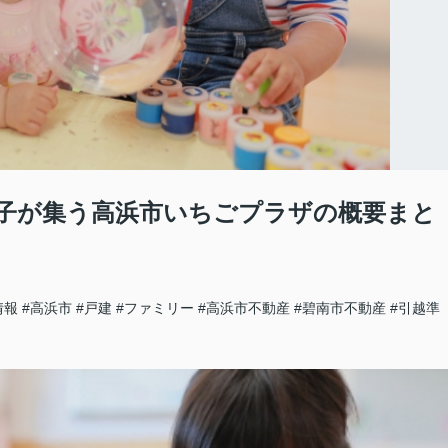
子が集う高浜市いちごプラザの概要まと
情報
#高浜市
#戸建
#ファミリー
#高浜市不動産
#碧南市不動産
#引越準