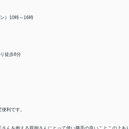
プン）
10
時～
16
時
より徒歩
8
分
変便利です。
子さんを抱える親御さんにとって使い勝手の良いことこの上あ