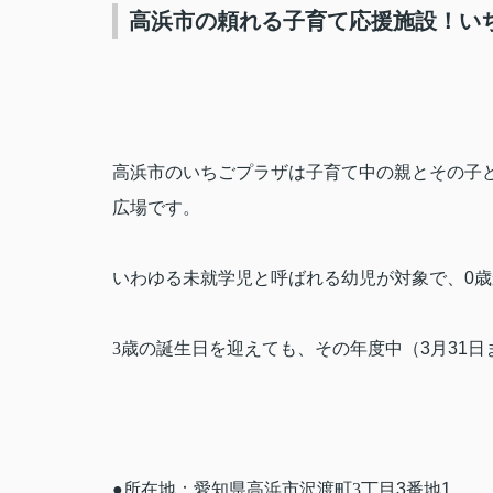
高浜市の頼れる子育て応援施設！い
高浜市のいちごプラザは子育て中の親とその子
広場です。
いわゆる未就学児と呼ばれる幼児が対象で、
0
歳
3
歳の誕生日を迎えても、その年度中（
3
月
31
日
●所在地：愛知県高浜市沢渡町3丁目
3
番地
1