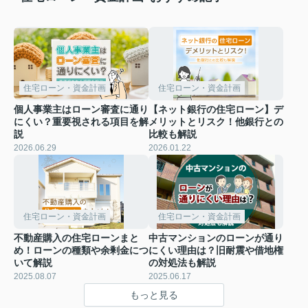
住宅ローン・資金計画
住宅ローン・資金計画
個人事業主はローン審査に通り
【ネット銀行の住宅ローン】デ
にくい？重要視される項目を解
メリットとリスク！他銀行との
説
比較も解説
2026.06.29
2026.01.22
住宅ローン・資金計画
住宅ローン・資金計画
不動産購入の住宅ローンまと
中古マンションのローンが通り
め！ローンの種類や余剰金につ
にくい理由は？旧耐震や借地権
いて解説
の対処法も解説
2025.08.07
2025.06.17
もっと見る