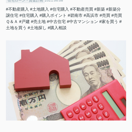
住宅ローン・資金計画
2021.06.08
#不動産購入
#土地購入
#住宅購入
#不動産売買
#新築
#新築分
譲住宅
#住宅購入
#購入ポイント
#碧南市
#高浜市
#売買
#売買
Ｑ＆Ａ
#戸建
#売土地
#中古住宅
#中古マンション
#家を買う
#
土地を買う
#土地探し
#購入相談