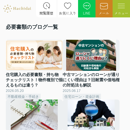
閲覧履歴
お気に入り
LINE
メール
メニュー
必要書類のブログ一覧
住宅購入の必要書類・持ち物
中古マンションのローンが通り
チェックリスト！物件種別で揃
にくい理由は？旧耐震や借地権
えるものは違う？
の対処法も解説
2026.05.20
2025.06.17
不動産税金・手続き
住宅ローン・資金計画