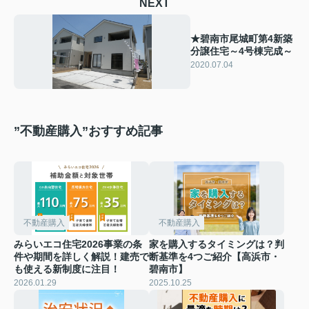
NEXT
★碧南市尾城町第4新築
分譲住宅～4号棟完成～
2020.07.04
”不動産購入”おすすめ記事
不動産購入
不動産購入
みらいエコ住宅2026事業の条
家を購入するタイミングは？判
件や期間を詳しく解説！建売で
断基準を4つご紹介【高浜市・
も使える新制度に注目！
碧南市】
2026.01.29
2025.10.25