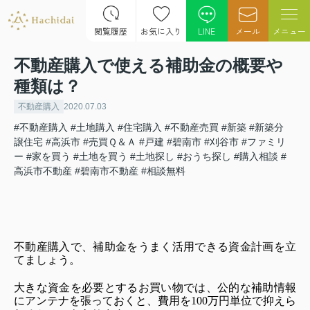
閲覧履歴
お気に入り
LINE
メール
メニュー
不動産購入で使える補助金の概要や
種類は？
不動産購入
2020.07.03
#不動産購入
#土地購入
#住宅購入
#不動産売買
#新築
#新築分
譲住宅
#高浜市
#売買Ｑ＆Ａ
#戸建
#碧南市
#刈谷市
#ファミリ
ー
#家を買う
#土地を買う
#土地探し
#おうち探し
#購入相談
#
高浜市不動産
#碧南市不動産
#相談無料
不動産購入で、
補助金をうまく活用できる資金計画を立
てましょう。
大きな資金を必要とするお買い物では、公的な補助情報
にアンテナを張っておくと、費用を100万円単位で抑えら