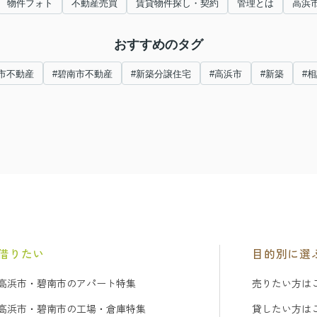
物件フォト
不動産売買
賃貸物件探し・契約
管理とは
高浜
おすすめのタグ
市不動産
#碧南市不動産
#新築分譲住宅
#高浜市
#新築
#
借りたい
目的別に選
高浜市・碧南市のアパート特集
売りたい方は
高浜市・碧南市の工場・倉庫特集
貸したい方は