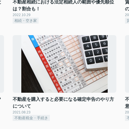
と
不動産相続における法定相続人の範囲や優先順位
は？割合も！
2022.10.29
20
相続・空き家
？
不動産を購入すると必要になる確定申告のやり方
について
2021.08.23
20
不動産税金・手続き