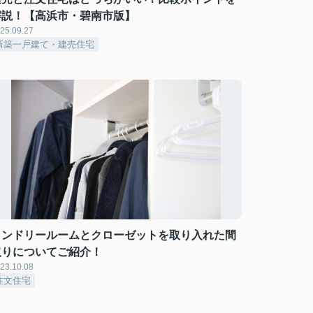
解説！【高浜市・碧南市版】
25.09.27
新築一戸建て・建売住宅
ランドリールームとクローゼットを取り入れた間
取りについてご紹介！
23.10.08
注文住宅