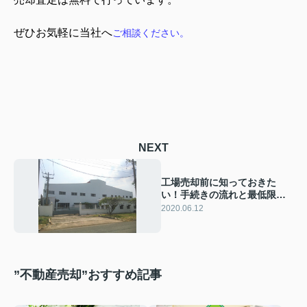
ぜひお気軽に当社へ
ご相談ください
。
NEXT
工場売却前に知っておきた
い！手続きの流れと最低限必
要な費用の内訳
2020.06.12
”不動産売却”おすすめ記事