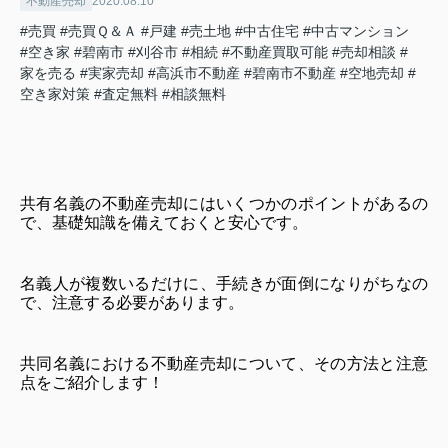
不動産売却
2020.08.10
#売買
#売買Ｑ＆Ａ
#戸建
#売土地
#中古住宅
#中古マンション
#空き家
#碧南市
#刈谷市
#相続
#不動産買取可能
#売却相談
#
家を売る
#実家売却
#高浜市不動産
#碧南市不動産
#空地売却
#
空き家対策
#査定無料
#相談無料
共有名義の不動産売却にはいくつかのポイントがあるの
で、基礎知識を備えておくと安心です。
名義人が複数いるだけに、手続きが面倒になりがちなの
で、注意する必要があります。
共同名義における不動産売却について、その方法と注意
点をご紹介します！