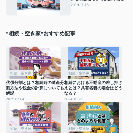
なる特例も
2019.11.16
”相続・空き家”おすすめ記事
相続・空き家
相続・空き家
代償分割とは？相続時の遺産分
相続における不動産の差し押さ
割方法や税金の計算についても
えとは？共有名義の場合はどう
解説
なる？
2025.07.04
2024.10.26
相続・空き家
相続・空き家