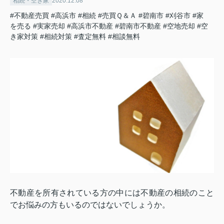
相続・空き家
2020.12.08
#不動産売買
#高浜市
#相続
#売買Ｑ＆Ａ
#碧南市
#刈谷市
#家
を売る
#実家売却
#高浜市不動産
#碧南市不動産
#空地売却
#空
き家対策
#相続対策
#査定無料
#相談無料
不動産を所有されている方の中には不動産の相続のこと
でお悩みの方もいるのではないでしょうか。