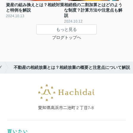
資産の組み換えとは？相続対策
相続税の二割加算とはどのよう
と特例を解説
な制度？計算方法や注意点も解
説
2024.10.13
2024.10.12
もっと見る
ブログトップへ
グ
不動産の相続放棄とは？相続放棄の概要と注意点について解説
愛知県高浜市二池町２丁目7-8
買いたい