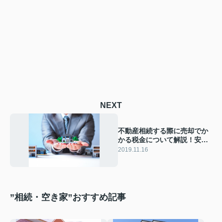
NEXT
不動産相続する際に売却でか
かる税金について解説！安く
なる特例も
2019.11.16
”相続・空き家”おすすめ記事