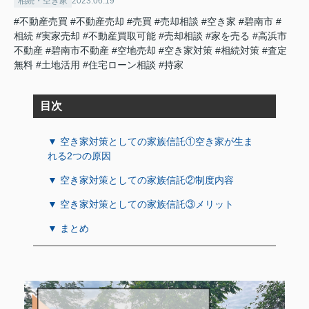
相続・空き家
2023.06.19
#不動産売買
#不動産売却
#売買
#売却相談
#空き家
#碧南市
#
相続
#実家売却
#不動産買取可能
#売却相談
#家を売る
#高浜市
不動産
#碧南市不動産
#空地売却
#空き家対策
#相続対策
#査定
無料
#土地活用
#住宅ローン相談
#持家
目次
▼ 空き家対策としての家族信託①空き家が生ま
れる2つの原因
▼ 空き家対策としての家族信託②制度内容
▼ 空き家対策としての家族信託③メリット
▼ まとめ