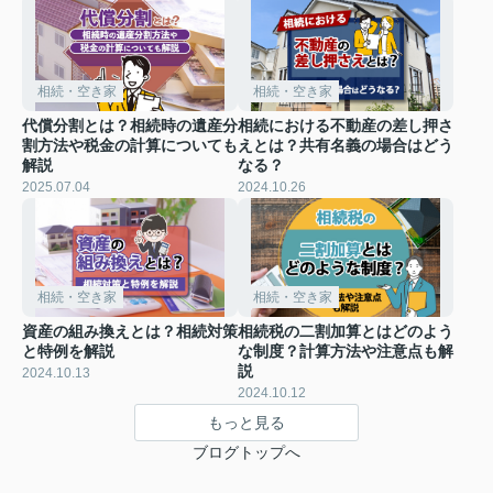
相続・空き家
相続・空き家
代償分割とは？相続時の遺産分
相続における不動産の差し押さ
割方法や税金の計算についても
えとは？共有名義の場合はどう
解説
なる？
2025.07.04
2024.10.26
相続・空き家
相続・空き家
資産の組み換えとは？相続対策
相続税の二割加算とはどのよう
と特例を解説
な制度？計算方法や注意点も解
説
2024.10.13
2024.10.12
もっと見る
ブログトップへ