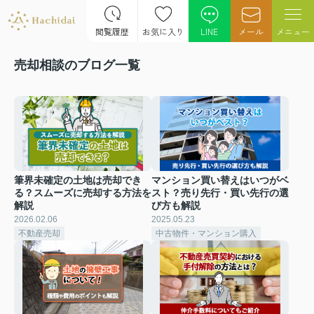
閲覧履歴
お気に入り
LINE
メール
メニュー
売却相談のブログ一覧
筆界未確定の土地は売却でき
マンション買い替えはいつがベ
る？スムーズに売却する方法を
スト？売り先行・買い先行の選
解説
び方も解説
2026.02.06
2025.05.23
不動産売却
中古物件・マンション購入