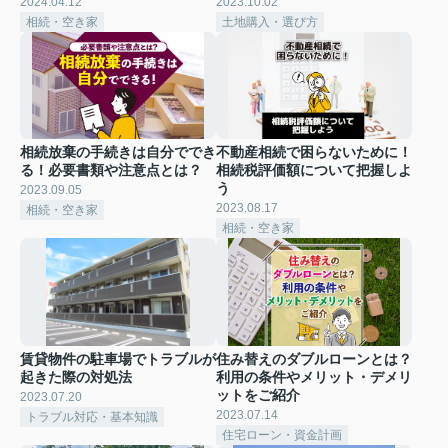
2024.04.12
2023.10.02
相続・空き家
土地購入・選び方
相続放棄の手続きは自分ででき
不動産相続で困らないために！
る！必要書類や注意点とは？
相続税評価額について把握しよ
う
2023.09.05
2023.08.17
相続・空き家
相続・空き家
賃貸物件の駐車場でトラブルが
住み替えのダブルローンとは？
起きた際の対処法
利用の条件やメリット・デメリ
ットをご紹介
2023.07.20
2023.07.14
トラブル対応・基本知識
住宅ローン・資金計画