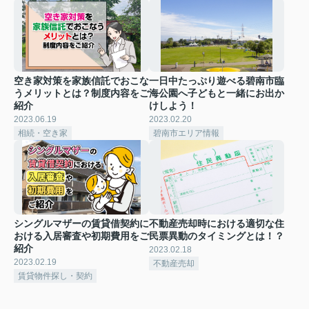
空き家対策を家族信託でおこな
一日中たっぷり遊べる碧南市臨
うメリットとは？制度内容をご
海公園へ子どもと一緒にお出か
紹介
けしよう！
2023.06.19
2023.02.20
相続・空き家
碧南市エリア情報
シングルマザーの賃貸借契約に
不動産売却時における適切な住
おける入居審査や初期費用をご
民票異動のタイミングとは！？
紹介
2023.02.18
2023.02.19
不動産売却
賃貸物件探し・契約