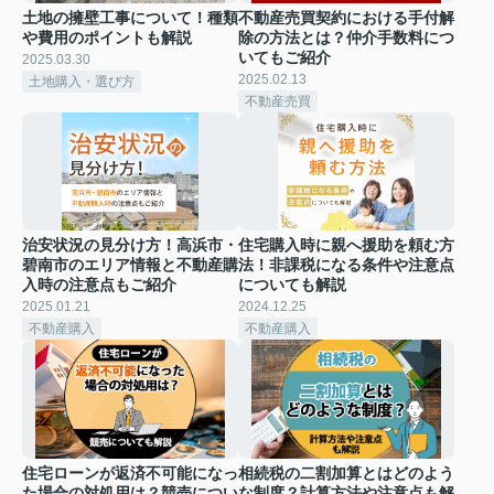
土地の擁壁工事について！種類
不動産売買契約における手付解
や費用のポイントも解説
除の方法とは？仲介手数料につ
いてもご紹介
2025.03.30
2025.02.13
土地購入・選び方
不動産売買
治安状況の見分け方！高浜市・
住宅購入時に親へ援助を頼む方
碧南市のエリア情報と不動産購
法！非課税になる条件や注意点
入時の注意点もご紹介
についても解説
2025.01.21
2024.12.25
不動産購入
不動産購入
住宅ローンが返済不可能になっ
相続税の二割加算とはどのよう
た場合の対処用は？競売につい
な制度？計算方法や注意点も解