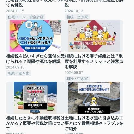
ても解説
説
2024.11.15
2024.10.12
住宅ローン・資金計画
相続・空き家
相続税を払いすぎたら還付を受
相続における養子縁組とは？制
けられる？期限や流れを解説
度を利用するメリットと注意点
を解説
2024.09.15
2024.09.07
相続・空き家
相続・空き家
相続したときに不動産取得税は
土地における水道の引き込み工
かかる？概要や節税対策につい
事とは？費用相場やトラブルを
て
ご紹介