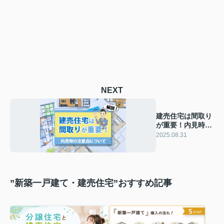
NEXT
建売住宅は間取り
が重要！内見時の
注意点についても
2025.08.31
解説
”新築一戸建て・建売住宅”おすすめ記事