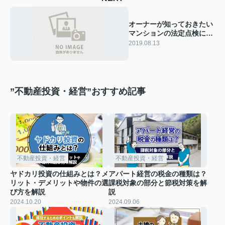
オーナーが知っておきたい
マンションの法定点検につ
いて
2019.08.13
”不動産投資・経営”おすすめ記事
不動産投資・経営
不動産投資・経営
ヤドカリ投資の仕組みとは？メ
アパート経営の税金の種類は？
リット・デメリットや物件の選
課税対象の部分と節税対策を解
び方を解説
説
2024.10.20
2024.09.06