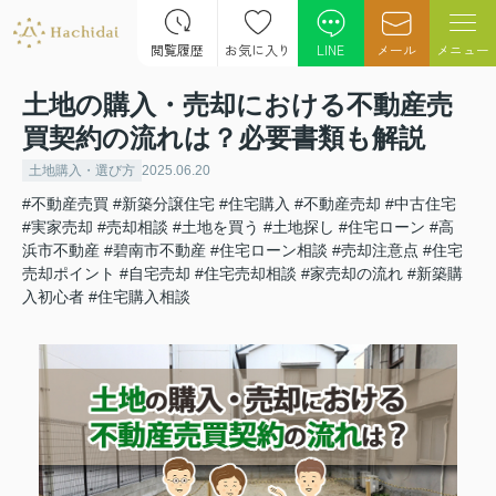
閲覧履歴
お気に入り
LINE
メール
メニュー
土地の購入・売却における不動産売
買契約の流れは？必要書類も解説
土地購入・選び方
2025.06.20
#不動産売買
#新築分譲住宅
#住宅購入
#不動産売却
#中古住宅
#実家売却
#売却相談
#土地を買う
#土地探し
#住宅ローン
#高
浜市不動産
#碧南市不動産
#住宅ローン相談
#売却注意点
#住宅
売却ポイント
#自宅売却
#住宅売却相談
#家売却の流れ
#新築購
入初心者
#住宅購入相談