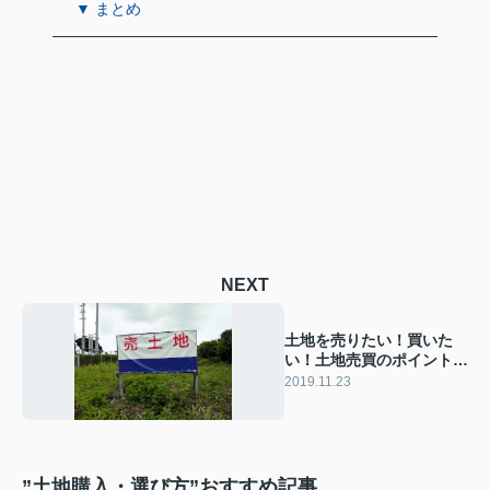
▼ まとめ
NEXT
土地を売りたい！買いた
い！土地売買のポイントま
とめ
2019.11.23
”土地購入・選び方”おすすめ記事