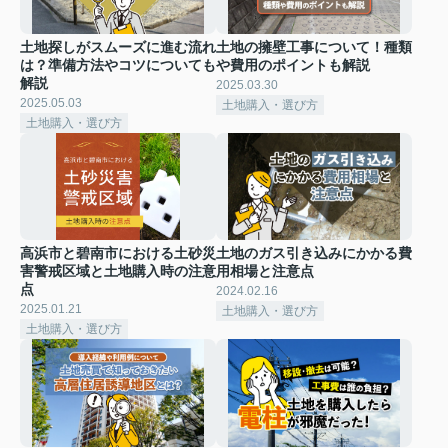
土地探しがスムーズに進む流れ
土地の擁壁工事について！種類
は？準備方法やコツについても
や費用のポイントも解説
解説
2025.03.30
2025.05.03
土地購入・選び方
土地購入・選び方
高浜市と碧南市における土砂災
土地のガス引き込みにかかる費
害警戒区域と土地購入時の注意
用相場と注意点
点
2024.02.16
2025.01.21
土地購入・選び方
土地購入・選び方