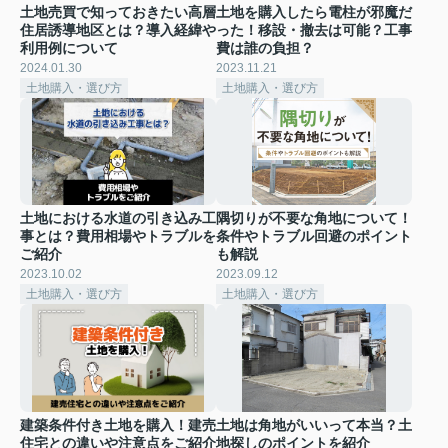
土地売買で知っておきたい高層
土地を購入したら電柱が邪魔だ
住居誘導地区とは？導入経緯や
った！移設・撤去は可能？工事
利用例について
費は誰の負担？
2024.01.30
2023.11.21
土地購入・選び方
土地購入・選び方
土地における水道の引き込み工
隅切りが不要な角地について！
事とは？費用相場やトラブルを
条件やトラブル回避のポイント
ご紹介
も解説
2023.10.02
2023.09.12
土地購入・選び方
土地購入・選び方
建築条件付き土地を購入！建売
土地は角地がいいって本当？土
住宅との違いや注意点をご紹介
地探しのポイントを紹介