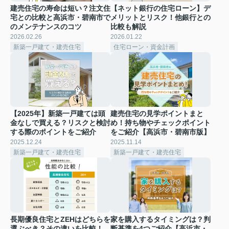
建売住宅の寿命は短い？注文住
【ネット銀行の住宅ローン】デ
宅との比較と高浜市・碧南市で
メリットとリスク！他銀行との
のメンテナンスのコツ
比較も解説
2026.02.26
2026.01.22
新築一戸建て・建売住宅
住宅ローン・資金計画
【2025年】新築一戸建ては頭
建売住宅の見学ポイントまと
金なしで買える？リスクと検討
め！持ち物やチェックポイント
する際のポイントをご紹介
をご紹介【高浜市・碧南市版】
2025.12.24
2025.11.14
新築一戸建て・建売住宅
新築一戸建て・建売住宅
長期優良住宅とZEHはどちらを
家を購入するタイミングは？判
選ぶべき？その違いを比較！
断基準を4つご紹介【高浜市・