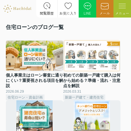
閲覧履歴
お気に入り
LINE
メール
メニュー
住宅ローンのブログ一覧
個人事業主はローン審査に通り
初めての新築一戸建て購入は何
にくい？重要視される項目を解
から始める？準備・流れ・注意
説
点を解説
2026.06.29
2026.03.31
住宅ローン・資金計画
新築一戸建て・建売住宅