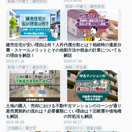
2025.08.05
新築一戸建て・建売住宅
新築一戸建て・建売住宅
建売住宅が安い理由は何？人件
代償分割とは？相続時の遺産分
費・スケールメリットとその他
割方法や税金の計算についても
の理由を解説！
解説
2025.07.18
2025.07.04
新築一戸建て・建売住宅
相続・空き家
土地の購入・売却における不動
中古マンションのローンが通り
産売買契約の流れは？必要書類
にくい理由は？旧耐震や借地権
も解説
の対処法も解説
2025.06.20
2025.06.17
土地購入・選び方
住宅ローン・資金計画