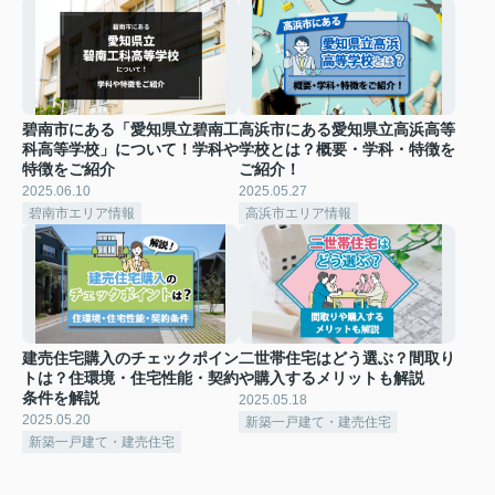
碧南市にある「愛知県立碧南工
高浜市にある愛知県立高浜高等
科高等学校」について！学科や
学校とは？概要・学科・特徴を
特徴をご紹介
ご紹介！
2025.06.10
2025.05.27
碧南市エリア情報
高浜市エリア情報
建売住宅購入のチェックポイン
二世帯住宅はどう選ぶ？間取り
トは？住環境・住宅性能・契約
や購入するメリットも解説
条件を解説
2025.05.18
2025.05.20
新築一戸建て・建売住宅
新築一戸建て・建売住宅