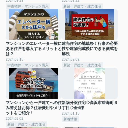
2024.03.23
2024.03.22
中古物件・マンション購入
新築一戸建て・建売住宅
マンションのエレベーター横に
建売住宅の地鎮祭！行事の必要
ある住戸を購入するメリットと
性や建物完成後にできる儀式を
は？
解説
2024.03.15
2024.02.09
中古物件・マンション購入
新築一戸建て・建売住宅
マンションから一戸建てへの住
新築分譲住宅◇高浜市碧海町３
み替えはお得？住居費用やメリ
丁目◇全4棟
ットをご紹介！
2024.01.15
2024.02.02
新着情報
新築一戸建て・建売住宅