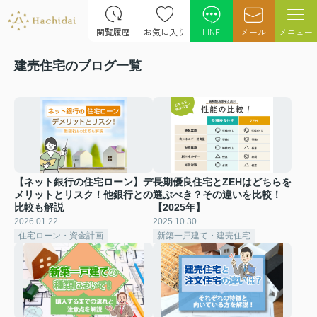
閲覧履歴
お気に入り
LINE
メール
メニュー
建売住宅のブログ一覧
【ネット銀行の住宅ローン】デ
長期優良住宅とZEHはどちらを
メリットとリスク！他銀行との
選ぶべき？その違いを比較！
比較も解説
【2025年】
2026.01.22
2025.10.30
住宅ローン・資金計画
新築一戸建て・建売住宅