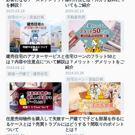
を解説！
いてもご紹介
2025.03.18
2025.02.13
住宅ローン・資金計画
不動産売買
建売住宅のアフターサービスと
住宅ローンのフラット50と
は？内容や注意点について解説
は？メリット・デメリットをご
紹介
2024.04.12
2024.03.28
新築一戸建て・建売住宅
住宅ローン・資金計画
任意売却物件を購入して失敗す
一戸建てで子ども部屋を作るに
るケースとは？売買トラブルに
はどうする？間取りのポイント
ついて
とは？