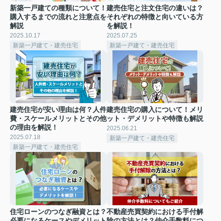
新築一戸建ての種類について！
建売住宅と注文住宅の違いは？
購入するまでの流れと注意点を
それぞれの特徴と向いている方
解説
を解説！
2025.10.17
2025.07.25
新築一戸建て・建売住宅
新築一戸建て・建売住宅
建売住宅が安い理由は何？人件
建売住宅の購入について！メリ
費・スケールメリットとその他
ット・デメリットや特徴も解説
の理由を解説！
2025.06.21
2025.07.18
新築一戸建て・建売住宅
新築一戸建て・建売住宅
住宅ローンのつなぎ融資とは？
不動産売買契約における手付解
必要になるケースやデメリット
除の方法とは？仲介手数料につ