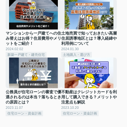
マンションから一戸建てへの住
土地売買で知っておきたい高層
み替えはお得？住居費用やメリ
住居誘導地区とは？導入経緯や
ットをご紹介！
利用例について
2024.02.02
2024.01.30
新築一戸建て・建売住宅
土地購入・選び方
公務員が住宅ローンの審査で優
不動産はクレジットカードを利
遇されるのは本当？落ちるとき
用して購入できる？メリットや
の原因とは？
注意点も解説
2023.11.07
2023.10.20
住宅ローン・資金計画
住宅ローン・資金計画