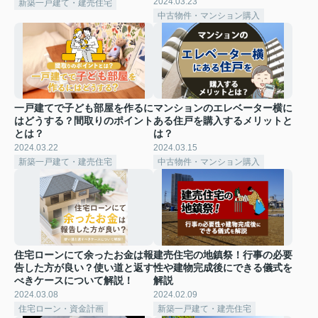
2024.03.23
新築一戸建て・建売住宅
中古物件・マンション購入
一戸建てで子ども部屋を作るに
マンションのエレベーター横に
はどうする？間取りのポイント
ある住戸を購入するメリットと
とは？
は？
2024.03.22
2024.03.15
新築一戸建て・建売住宅
中古物件・マンション購入
住宅ローンにて余ったお金は報
建売住宅の地鎮祭！行事の必要
告した方が良い？使い道と返す
性や建物完成後にできる儀式を
べきケースについて解説！
解説
2024.03.08
2024.02.09
住宅ローン・資金計画
新築一戸建て・建売住宅