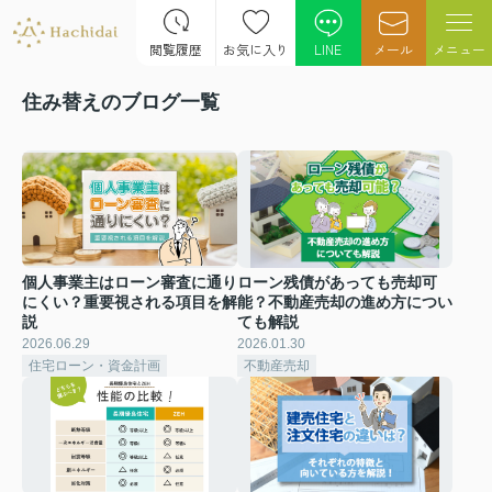
閲覧履歴
お気に入り
LINE
メール
メニュー
住み替えのブログ一覧
個人事業主はローン審査に通り
ローン残債があっても売却可
にくい？重要視される項目を解
能？不動産売却の進め方につい
説
ても解説
2026.06.29
2026.01.30
住宅ローン・資金計画
不動産売却