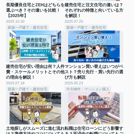
長期優良住宅とZEHはどちらを
建売住宅と注文住宅の違いは？
選ぶべき？その違いを比較！
それぞれの特徴と向いている方
【2025年】
を解説！
2025.10.30
2025.07.25
新築一戸建て・建売住宅
新築一戸建て・建売住宅
建売住宅が安い理由は何？人件
マンション買い替えはいつがベ
費・スケールメリットとその他
スト？売り先行・買い先行の選
の理由を解説！
び方も解説
2025.07.18
2025.05.23
新築一戸建て・建売住宅
中古物件・マンション購入
土地探しがスムーズに進む流れ
転職は住宅ローンにどう影響す
は？準備方法やコツについても
る？返済中の転職についてもご