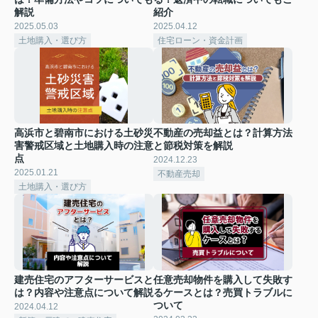
解説
紹介
2025.05.03
2025.04.12
土地購入・選び方
住宅ローン・資金計画
高浜市と碧南市における土砂災
不動産の売却益とは？計算方法
害警戒区域と土地購入時の注意
と節税対策を解説
点
2024.12.23
2025.01.21
不動産売却
土地購入・選び方
建売住宅のアフターサービスと
任意売却物件を購入して失敗す
は？内容や注意点について解説
るケースとは？売買トラブルに
ついて
2024.04.12